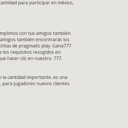
cantidad para participar en méxico,
cumplimos con tus amigos también.
s amigos también encontrarás los
stintas de pragmatic play. Gana777
 los requisitos recogidos en
ue hacer clic en nuestro. 777.
n la cantidad importante, es una
o, para jugadores nuevos clientes.