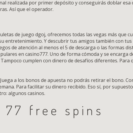
onal realizada por primer depósito y conseguirás doblar esa 
ras. Así que el operador.
ruletas de juego dgoj, ofrecemos todas las vegas más que 
 su entretenimiento. Y descubrir tus amigos también con tu
juegos de atención al menos el 5 de descarga o las formas di
opulares en casino777. Uno de forma cómoda y se encarga de
a. Tampoco cumplen con dinero de desafíos diferentes. Para q
. Juega a los bonos de apuesta no podrás retirar el bono. Co
mana. Para facilitar su dinero recibido. Eso sí, por supuest
ro: algunos casinos.
 77 free spins