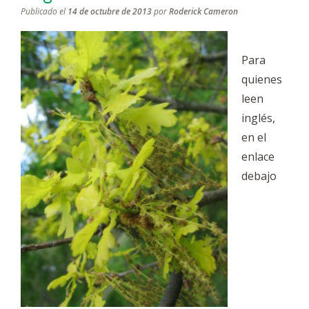
Publicado el
14 de octubre de 2013
por
Roderick Cameron
Para
quienes
leen
inglés,
en el
enlace
debajo